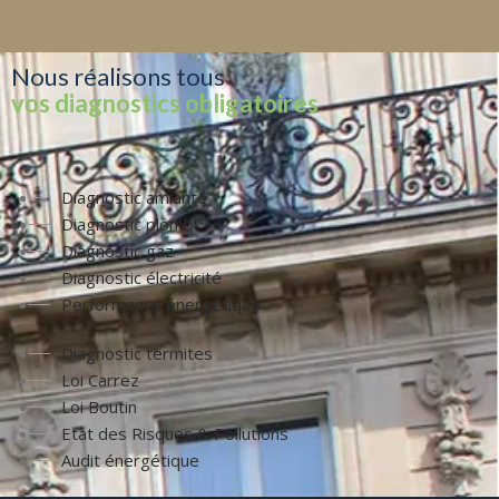
Nous réalisons tous
vos diagnostics obligatoires
Diagnostic amiante
Diagnostic plomb
Diagnostic gaz
Diagnostic électricité
Performance énergétique
Diagnostic termites
Loi Carrez
Loi Boutin
Etat des Risques & Pollutions
Audit énergétique